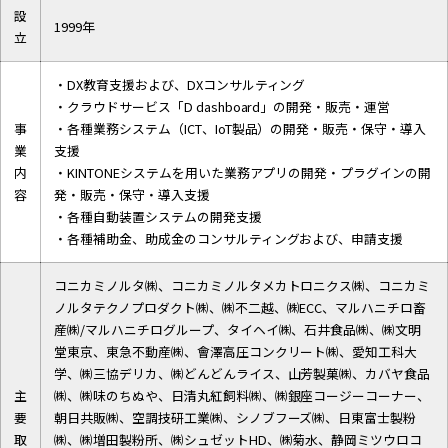
設
1999年
立
・DX教育支援および、DXコンサルティング
・クラウドサービス「D dashboard」の開発・販売・運営
事
・各種業務システム（ICT、IoT製品）の開発・販売・保守・導入
業
支援
内
・KINTONEシステムを用いた業務アプリの開発・プラグインの開
容
発・販売・保守・導入支援
・各種自動装置システムの開発支援
・各種補助金、助成金のコンサルティングおよび、申請支援
コニカミノルタ㈱、コニカミノルタメカトロニクス㈱、コニカミ
ノルタテクノプロダクト㈱、㈱不二越、㈱ECC、マルハニチロ畜
産㈱/マルハニチログループ、タイヘイ㈱、石井食品㈱、㈱文明
堂東京、東急不動産㈱、會澤高圧コンクリート㈱、愛知工科大
学、㈱三協デリカ、㈱どんどんライス、山芳製菓㈱、カバヤ食品
主
㈱、㈱味のちぬや、日清丸紅飼料㈱、㈱銀座コージーコーナー、
要
朝日共販㈱、空調技研工業㈱、シノブフーズ㈱、日東富士製粉
取
㈱、㈱増田製粉所、㈱シュゼットHD、㈱菊水、静岡ミツウロコ