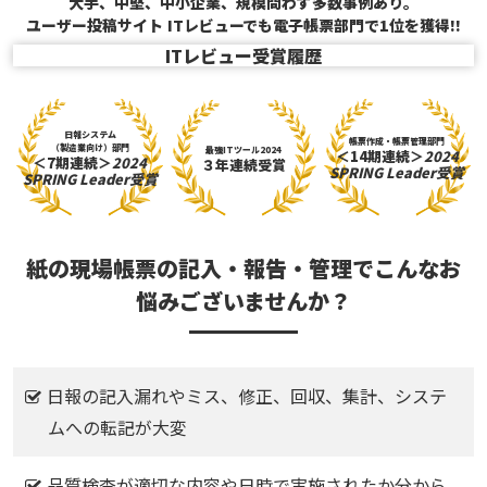
大手、中堅、中小企業、規模問わず多数事例あり。
ユーザー投稿サイト
ITレビューでも電子帳票部門で1位を獲得!!
ITレビュー受賞履歴
日報システム
帳票作成・帳票管理
部門
（製造業向け）部門
最強ITツール2024
＜14期連続＞
2024
＜7期連続＞
2024
３年連続受賞
SPRING Leader受賞
SPRING Leader受賞
紙の現場帳票の記入・報告・管理で
こんなお
悩みございませんか？
日報の記入漏れやミス、修正、回収、集計、システ
ムへの転記が大変
品質検査が適切な内容や日時で実施されたか分から